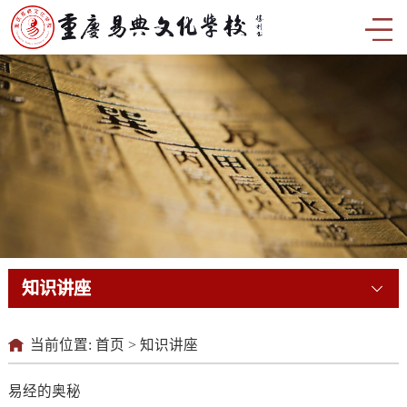
知识讲座
知识讲座
知识讲座
知识讲座
知识讲座
知识讲座
知识讲座
知识讲座
知识讲座
知识讲座
知识讲座
知识讲座
知识讲座
知识讲座
知识讲座
知识讲座
知识讲座
知识讲座
知识讲座
知识讲座
知识讲座
知识讲座
知识讲座
知识讲座
知识讲座
知识讲座
知识讲座
知识讲座
知识讲座
知识讲座
知识讲座
知识讲座
知识讲座
知识讲座
知识讲座
知识讲座
知识讲座
知识讲座
知识讲座